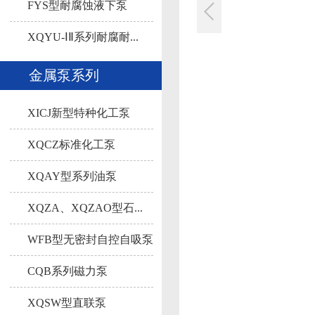
液...
FYS型耐腐蚀液下泵
XQYU-ⅠⅡ系列耐腐耐...
金属泵系列
XICJ新型特种化工泵
XQCZ标准化工泵
XQAY型系列油泵
XQZA、XQZAO型石...
WFB型无密封自控自吸泵
CQB系列磁力泵
XQSW型直联泵