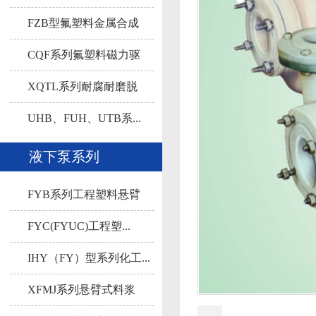
FZB型氟塑料金属合成
自...
CQF系列氟塑料磁力驱
动...
XQTL系列耐腐耐磨脱
硫...
UHB、FUH、UTB系...
液下泵系列
FYB系列工程塑料悬臂
液...
FYC(FYUC)工程塑...
IHY（FY）型系列化工...
XFMJ系列悬臂式料浆