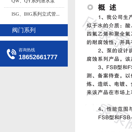
多...
QW、QY系列潜水泵
ISG、IHG系列立式管...
阀门系列
咨询热线
18652661777