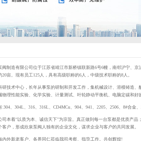
泵阀制造有限公司位于江苏省靖江市新桥镇联新路6号6幢，南邻沪宁、京
20亩。现有员工125人，具有高级职称的6人，中级技术职称的8人。
科研技术中心，长年从事泵的研制和开发工作，集机械设计、溶模铸造、
械物理性能实验、化学实验、计量测试、叶轮静动平衡机、电脑定碳和好
304、304L、316、316L、CD4MCu、904、941、2205、2506、8#合
公司本着“以质为本、诚信天下”为宗旨。真正做到每一台泵都是优质产品
个客户，形成欣泉泵阀人独有的企业文化，谋求企业与客户的共同发展。
海内外新老客户、各界同仁莅临我司考察、指导工作。共创辉煌!