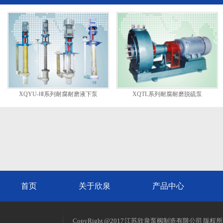
XQYU-ⅠⅡ系列耐腐耐磨液下泵
XQTL系列耐腐耐磨脱硫泵
首页
关于欣泉
产品中心
CopyRight @2017 江苏欣泉泵阀制造有限公司 版权