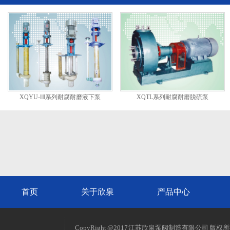
XQYU-ⅠⅡ系列耐腐耐磨液下泵
XQTL系列耐腐耐磨脱硫泵
首页
关于欣泉
产品中心
CopyRight @2017 江苏欣泉泵阀制造有限公司 版权